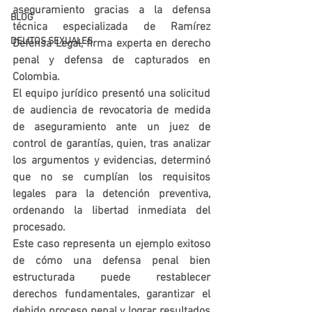
aseguramiento
 gracias a la defensa 
BLOG
técnica especializada de 
Ramírez 
DELITOS SEXUALES
Defensa Legal
, firma experta en 
derecho 
penal
 y 
defensa de capturados en 
Colombia
.
El equipo jurídico presentó una solicitud 
de 
audiencia de revocatoria de medida 
de aseguramiento
 ante un 
juez de 
control de garantías
, quien, tras analizar 
los argumentos y evidencias, determinó 
que no se cumplían los 
requisitos 
legales para la detención preventiva
, 
ordenando la 
libertad inmediata del 
procesado
.
Este caso representa un ejemplo exitoso 
de cómo una defensa penal bien 
estructurada puede 
restablecer 
derechos fundamentales
, garantizar el 
debido proceso penal
 y lograr resultados 