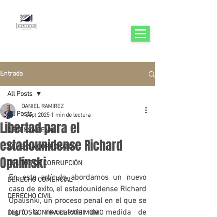
RAMÍREZ DEFENSA LEGAL
Defensa y Consultoría Legal Especializada
Whatsapp
+(57)3148320104
Entrada
All Posts
DANIEL RAMIREZ
All Posts
1 sept 2025
1 min de lectura
Libertad para el
DEFENSA PENAL
estadounidense Richard
DEFENSA CORPORATIVA
Opalinski
DELITOS DE CORRUPCIÓN
En este artículo abordamos un nuevo 
DERECHO COMERCIAL
caso de exito, el estadounidense 
Richard 
DERECHO CIVIL
Opalisnki
, un proceso penal en el que se 
logró la 
revocatoria de medida de 
DELITOS CONTRA EL PATRIMONIO