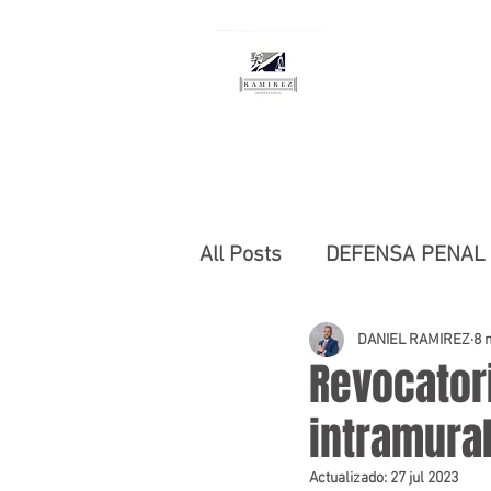
RAMÍREZ DEFE
Defensa y Consultoría 
Abogado Penalista
All Posts
DEFENSA PENAL
DERECHO COMERCIAL
DANIEL RAMIREZ
8 
Revocator
intramural
DELITOS SEXUALES
Actualizado:
27 jul 2023