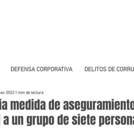
NSA LEGAL
Legal Especializada
 Internacional
DEFENSA CORPORATIVA
DELITOS DE CORR
DERECHO CIVIL
DELITOS CONTRA EL PATRIMON
nov 2022
1 min de lectura
ia medida de aseguramient
 a un grupo de siete person