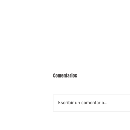
Comentarios
Lavado de Activos
Escribir un comentario...