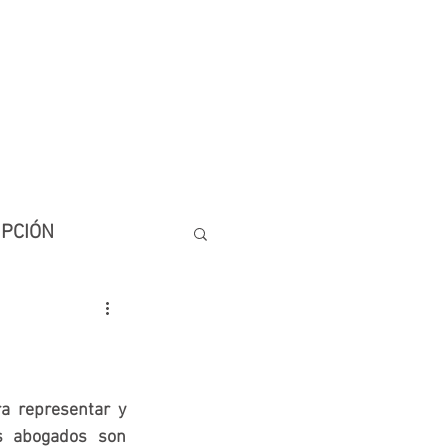
Whatsapp : +(57) 3148320104
Dirección: Cra.43a No.7 - 50 Of. 511
Torre Empresarial Dann Carlton Poblado
info@ramirezdefensalegal.com
UPCIÓN
IO
BLOG
a representar y 
s abogados son 