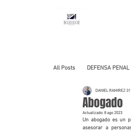
RAMÍREZ DEFE
Defensa y Consultoría 
Abogado Penalista
All Posts
DEFENSA PENAL
DERECHO COMERCIAL
DANIEL RAMIREZ
31
Abogado
Actualizado:
8 ago 2023
DELITOS SEXUALES
Un abogado es un pr
asesorar a persona