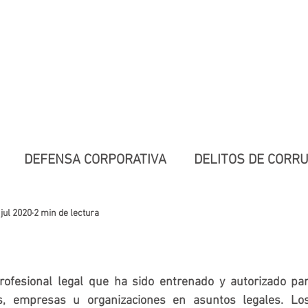
NSA LEGAL
Legal Especializada
 Internacional
DEFENSA CORPORATIVA
DELITOS DE CORR
DERECHO CIVIL
DELITOS CONTRA EL PATRIMON
 jul 2020
2 min de lectura
ofesional legal que ha sido entrenado y autorizado par
s, empresas u organizaciones en asuntos legales. Lo