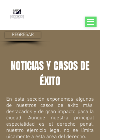
RAMÍREZ DEFENSA LEGAL
Defensa y Consultoría Legal Especializada
Whatsapp
+(57)3148320104
REGRESAR
NOTICIAS Y CASOS DE
ÉXITO
En ésta sección exponemos algunos
de nuestros casos de éxito más
destacados y de gran impacto para la
ciudad. Aunque nuestra principal
especialidad es el derecho penal,
nuestro ejercicio legal no se límita
úicamente a ésta área del derecho.